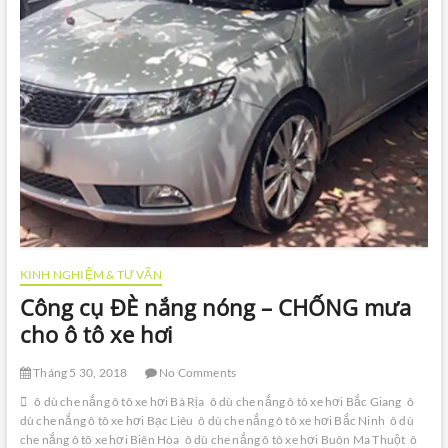
KINH NGHIỆM & TƯ VẤN
Công cụ ĐÈ nắng nóng – CHỐNG mưa
cho ô tô xe hơi
Tháng 5 30, 2018
No Comments
ô dù che nắng ô tô xe hơi Bà Rịa
ô dù che nắng ô tô xe hơi Bắc Giang
ô
dù che nắng ô tô xe hơi Bạc Liêu
ô dù che nắng ô tô xe hơi Bắc Ninh
ô dù
che nắng ô tô xe hơi Biên Hòa
ô dù che nắng ô tô xe hơi Buôn Ma Thuột
ô