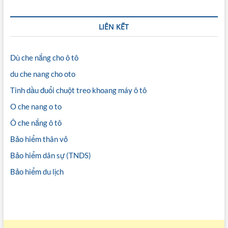
LIÊN KẾT
Dù che nắng cho ô tô
du che nang cho oto
Tinh dầu đuổi chuột treo khoang máy ô tô
O che nang o to
Ô che nắng ô tô
Bảo hiểm thân vỏ
Bảo hiểm dân sự (TNDS)
Bảo hiểm du lịch