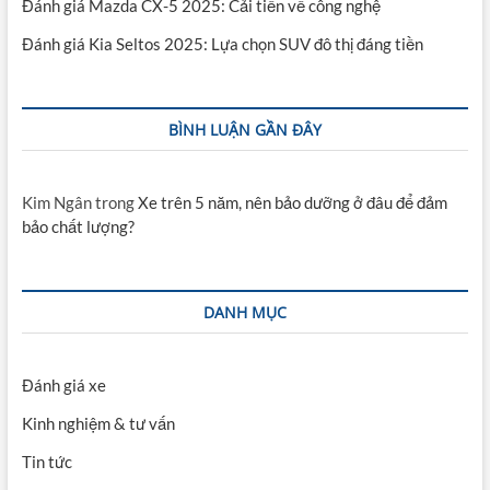
Đánh giá Mazda CX-5 2025: Cải tiến về công nghệ
Đánh giá Kia Seltos 2025: Lựa chọn SUV đô thị đáng tiền
BÌNH LUẬN GẦN ĐÂY
Kim Ngân
trong
Xe trên 5 năm, nên bảo dưỡng ở đâu để đảm
bảo chất lượng?
DANH MỤC
Đánh giá xe
Kinh nghiệm & tư vấn
Tin tức