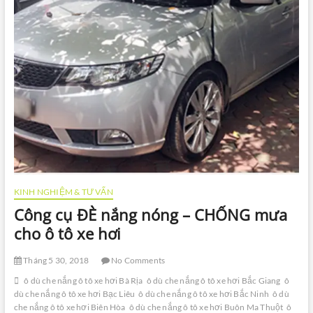
KINH NGHIỆM & TƯ VẤN
Công cụ ĐÈ nắng nóng – CHỐNG mưa
cho ô tô xe hơi
Tháng 5 30, 2018
No Comments
ô dù che nắng ô tô xe hơi Bà Rịa
ô dù che nắng ô tô xe hơi Bắc Giang
ô
dù che nắng ô tô xe hơi Bạc Liêu
ô dù che nắng ô tô xe hơi Bắc Ninh
ô dù
che nắng ô tô xe hơi Biên Hòa
ô dù che nắng ô tô xe hơi Buôn Ma Thuột
ô