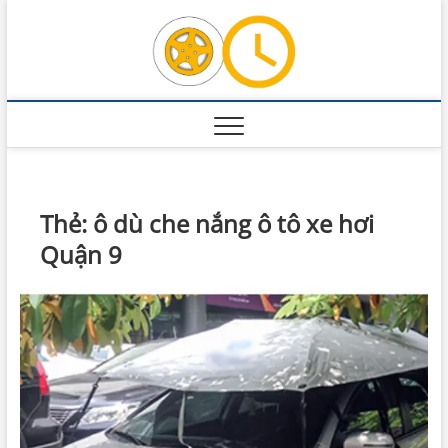
Skip
Oto24.vn
to
content
– Tin
Tức,
Đánh
Giá Xe
Thẻ:
ô dù che nắng ô tô xe hơi
và Tư
Quận 9
Vấn Ô Tô
Chuyên
Sâu