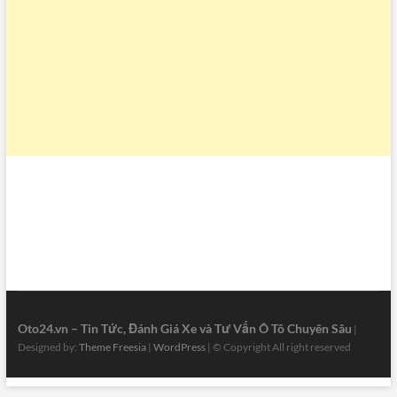
Oto24.vn – Tin Tức, Đánh Giá Xe và Tư Vấn Ô Tô Chuyên Sâu
|
Designed by:
Theme Freesia
|
WordPress
| © Copyright All right reserved