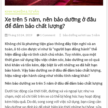
KINH NGHIỆM & TƯ VẤN
Xe trên 5 năm, nên bảo dưỡng ở đâu
để đảm bảo chất lượng?
Tháng 10 24, 2019
1 Comment
bảo dưỡng xe hơi sau 5 năm
Không chỉ là phương tiện giao thông đầy tiện nghi và an
toàn, ô tô còn được ví như là “người bạn đồng hành” thể
hiện đẳng cấp và tính cách chủ nhân. Tuy nhiên, qua một
thời gian sử dụng liệu việc chăm sóc, bảo dưỡng xe có quá
khó khăn và tốn kém, đặc biệt là với những xe đã hết hạn
bảo hành. Vậy bảo dưỡng xe ở đâu để đảm bảo chất lượng,
hiệu năng vận hành cũng như nhiều tính năng khác?
Nên bảo dưỡng xe trên 5 năm ở đâu để đảm bảo chất lượng
Dưới tác động của thời tiết, đường xá và ngoại lực như va
chạm, một số chi tiết trên xe có thể bị hỏng hóc hay hoạt động
kém hiệu quả. Do đó, song song với việc sử dụng, bạn cũng cần
bảo dưỡng xe định kỳ để phát hiện kịp thời những hư hỏng, sửa