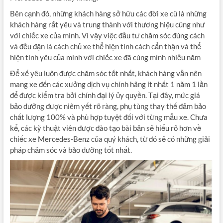
Bên cạnh đó, những khách hàng sở hữu các đời xe cũ là những
khách hàng rất yêu và trung thành với thương hiệu cũng như
với chiếc xe của mình. Vì vậy việc đầu tư chăm sóc đúng cách
và đều đặn là cách chủ xe thể hiện tính cách cẩn thận và thể
hiện tình yêu của mình với chiếc xe đã cùng mình nhiều năm
Để xế yêu luôn được chăm sóc tốt nhất, khách hàng vẫn nên
mang xe đến các xưởng dịch vụ chính hãng ít nhất 1 năm 1 lần
để được kiểm tra bởi chính đại lý ủy quyền. Tại đây, mức giá
bảo dưỡng được niêm yết rõ ràng, phụ tùng thay thế đảm bảo
chất lượng 100% và phù hợp tuyệt đối với từng mẫu xe. Chưa
kể, các kỹ thuật viên được đào tạo bài bản sẽ hiểu rõ hơn về
chiếc xe Mercedes-Benz của quý khách, từ đó sẽ có những giải
pháp chăm sóc và bảo dưỡng tốt nhất.