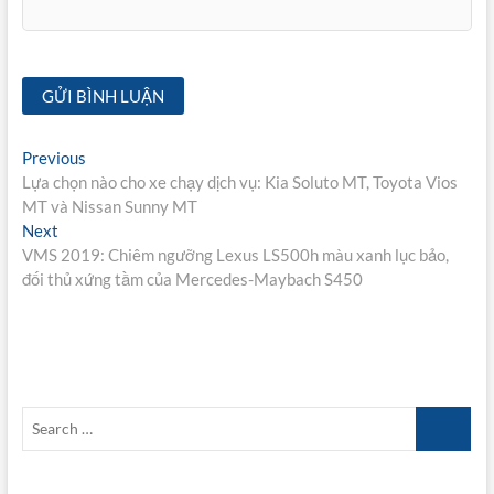
Điều
Previous
Previous
post:
Lựa chọn nào cho xe chạy dịch vụ: Kia Soluto MT, Toyota Vios
hướng
MT và Nissan Sunny MT
bài
Next
Next
post:
VMS 2019: Chiêm ngưỡng Lexus LS500h màu xanh lục bảo,
viết
đối thủ xứng tầm của Mercedes-Maybach S450
Search
…