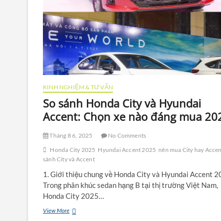
KINH NGHIỆM & TƯ VẤN
So sánh Honda City và Hyundai
Accent: Chọn xe nào đáng mua 20
Tháng 8 6, 2025
No Comments
Honda City 2025
Hyundai Accent 2025
nên mua City hay Acce
sánh City và Accent
1. Giới thiệu chung về Honda City và Hyundai Accent 
Trong phân khúc sedan hạng B tại thị trường Việt Nam,
Honda City 2025…
So
View More
sánh