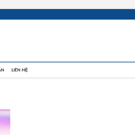
 Tin Tức, Đánh Giá Xe và T
ẤN
LIÊN HỆ