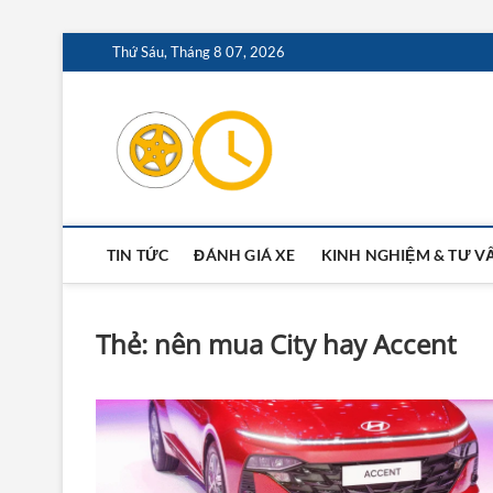
Skip
Thứ Sáu, Tháng 8 07, 2026
to
content
Oto24.vn –
TIN TỨC
ĐÁNH GIÁ XE
KINH NGHIỆM & TƯ V
Thẻ:
nên mua City hay Accent