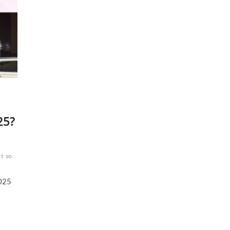
25?
nt
so
2025