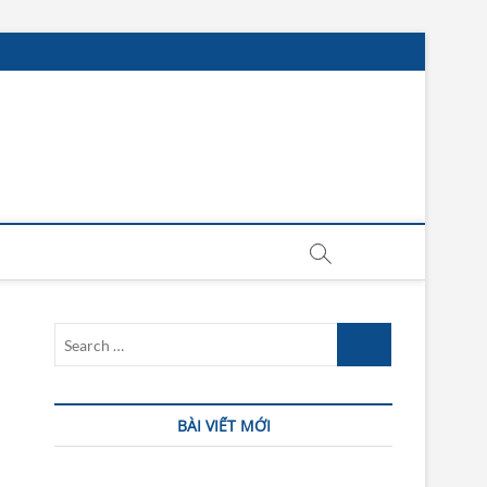
ư Vấn Ô Tô Chuyên Sâu
Search
…
BÀI VIẾT MỚI