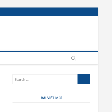
ư Vấn Ô Tô Chuyên Sâu
Search
…
BÀI VIẾT MỚI