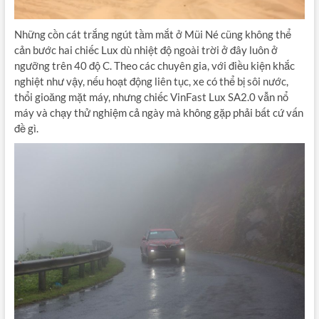
Những cồn cát trắng ngút tầm mắt ở Mũi Né cũng không thể
cản bước hai chiếc Lux dù nhiệt độ ngoài trời ở đây luôn ở
ngưỡng trên 40 độ C. Theo các chuyên gia, với điều kiện khắc
nghiệt như vậy, nếu hoạt động liên tục, xe có thể bị sôi nước,
thổi gioăng mặt máy, nhưng chiếc VinFast Lux SA2.0 vẫn nổ
máy và chạy thử nghiệm cả ngày mà không gặp phải bất cứ vấn
đề gì.