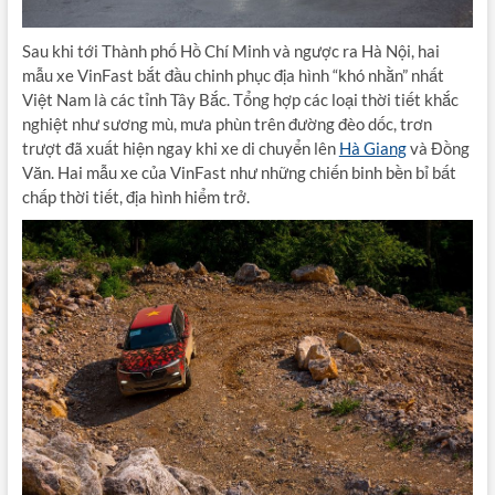
Sau khi tới Thành phố Hồ Chí Minh và ngược ra Hà Nội, hai
mẫu xe VinFast bắt đầu chinh phục địa hình “khó nhằn” nhất
Việt Nam là các tỉnh Tây Bắc. Tổng hợp các loại thời tiết khắc
nghiệt như sương mù, mưa phùn trên đường đèo dốc, trơn
trượt đã xuất hiện ngay khi xe di chuyển lên
Hà Giang
và Đồng
Văn. Hai mẫu xe của VinFast như những chiến binh bền bỉ bất
chấp thời tiết, địa hình hiểm trở.