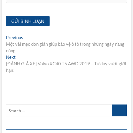
Điều
Previous
Previous
post:
Một vài mẹo đơn giản giúp bảo vệ ô tô trong những ngày nắng
hướng
nóng
bài
Next
Next
post:
[ĐÁNH GIÁ XE] Volvo XC40 T5 AWD 2019 – Tư duy vượt giới
viết
hạn!
Search
…