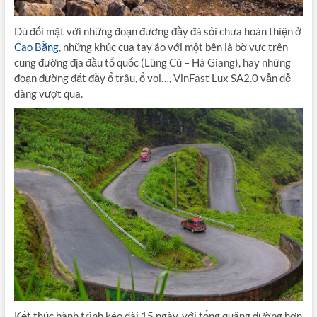
Dù đối mặt với những đoạn đường đầy đá sỏi chưa hoàn thiện ở
Cao Bằng
, những khúc cua tay áo với một bên là bờ vực trên
cung đường địa đầu tổ quốc (Lũng Cú – Hà Giang), hay những
đoạn đường đất đầy ổ trâu, ổ voi…, VinFast Lux SA2.0 vẫn dễ
dàng vượt qua.
Kết thúc hành trình kéo dài 15 ngày, với tổng quãng đường hơn