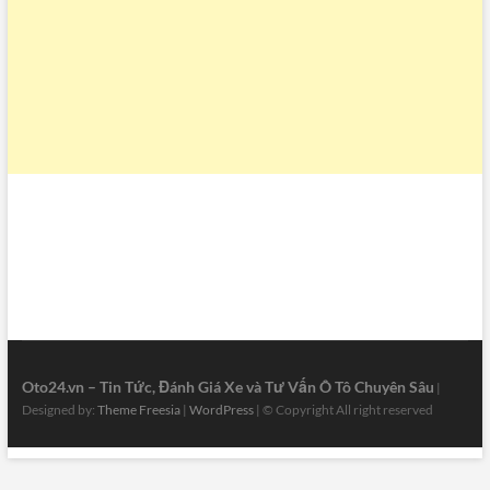
Oto24.vn – Tin Tức, Đánh Giá Xe và Tư Vấn Ô Tô Chuyên Sâu
|
Designed by:
Theme Freesia
|
WordPress
| © Copyright All right reserved