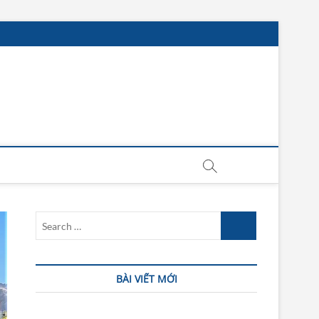
ư Vấn Ô Tô Chuyên Sâu
Search
…
BÀI VIẾT MỚI