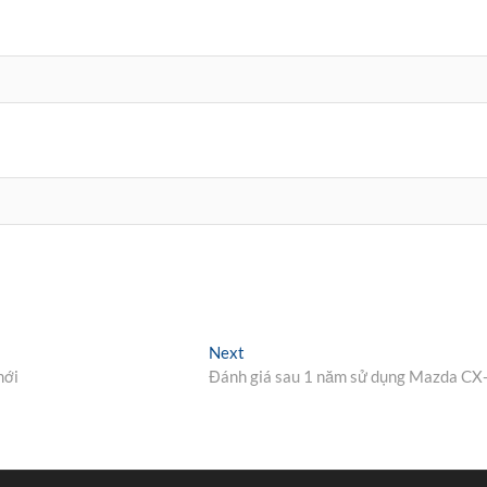
Next
Next
post:
mới
Đánh giá sau 1 năm sử dụng Mazda CX