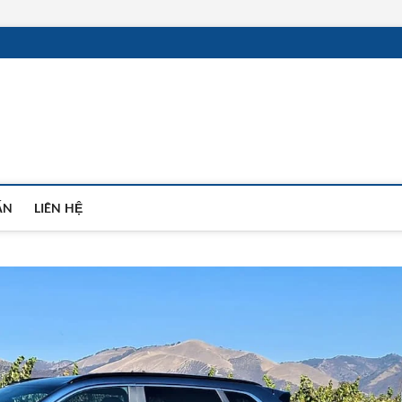
 Tin Tức, Đánh Giá Xe và T
ẤN
LIÊN HỆ