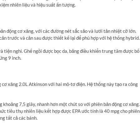
iệm nhiên liệu và hiệu suất ấn tượng.
bản động cơ xăng,
với các đường nét sắc sảo và lưới tản nhiệt cỡ lớn.
ản trước và cản sau được thiết kế lại để phù hợp với hệ thống hybrid.
à tiện nghi.
Ghế ngồi được bọc da,
bảng điều khiển trung tâm được bố
ứng 9 inch.
 cơ xăng 2.
0L Atkinson với hai mô-tơ điện.
Hệ thống này tạo ra công
g khoảng 7,
5 giây,
nhanh hơn một chút so với phiên bản động cơ xăng.
ức tiêu thụ nhiên liệu kết hợp được EPA ước tính là 40 mpg cho phiên
g tất cả các bánh.