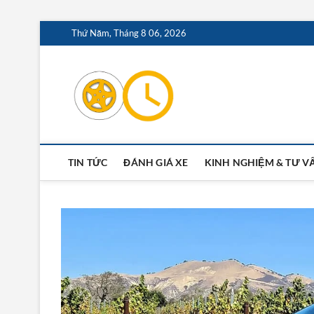
Skip
Thứ Năm, Tháng 8 06, 2026
to
content
Oto24.vn –
TIN TỨC
ĐÁNH GIÁ XE
KINH NGHIỆM & TƯ V