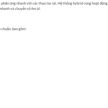
 phản ứng nhanh với các thao tác lái.
Hệ thống hybrid cũng hoạt động
 nhanh và chuyển số êm ái.
u chuẩn,
bao gồm: