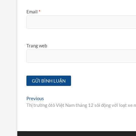
Email
*
Trang web
Điều
Previous
Previous
post:
Thị trường ôtô Việt Nam tháng 12 sôi động với loạt xe 
hướng
bài
viết