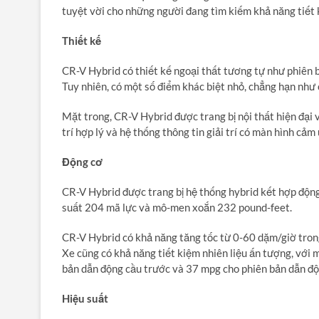
tuyệt vời cho những người đang tìm kiếm khả năng tiết k
Thiết kế
CR-V Hybrid có thiết kế ngoại thất tương tự như phiên 
Tuy nhiên,
có một số điểm khác biệt nhỏ,
chẳng hạn như c
Mặt trong,
CR-V Hybrid được trang bị nội thất hiện đại v
trí hợp lý và hệ thống thông tin giải trí có màn hình cảm 
Động cơ
CR-V Hybrid được trang bị hệ thống hybrid kết hợp động
suất 204 mã lực và mô-men xoắn 232 pound-feet.
CR-V Hybrid có khả năng tăng tốc từ 0-60 dặm/giờ tron
Xe cũng có khả năng tiết kiệm nhiên liệu ấn tượng,
với m
bản dẫn động cầu trước và 37 mpg cho phiên bản dẫn độn
Hiệu suất